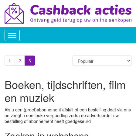
Toggle
navigation
1
2
3
Boeken, tijdschriften, film
en muziek
Als u een (proef)abonnement afsluit of een bestelling doet via ons
ontvangt u een leuke vergoeding zodra de adverteerder uw
bestelling of abonnement heeft goedgekeurd
Zoeken in webshops