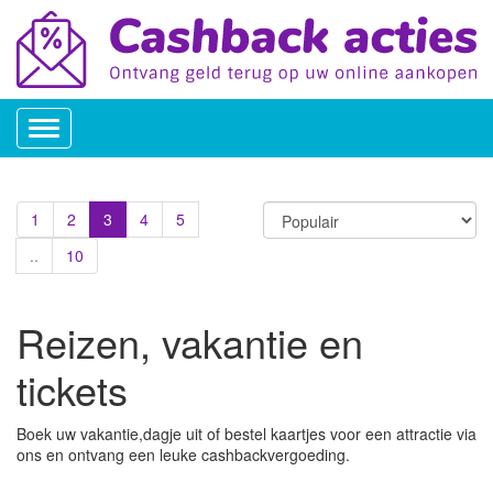
Toggle
navigation
1
2
3
4
5
..
10
Reizen, vakantie en
tickets
Boek uw vakantie,dagje uit of bestel kaartjes voor een attractie via
ons en ontvang een leuke cashbackvergoeding.