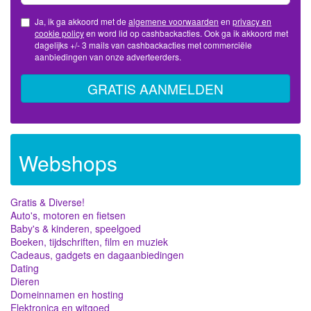
Ja, ik ga akkoord met de
algemene voorwaarden
en
privacy en
cookie policy
en word lid op cashbackacties. Ook ga ik akkoord met
dagelijks +/- 3 mails van cashbackacties met commerciële
aanbiedingen van onze adverteerders.
GRATIS AANMELDEN
Webshops
Gratis & Diverse!
Auto's, motoren en fietsen
Baby's & kinderen, speelgoed
Boeken, tijdschriften, film en muziek
Cadeaus, gadgets en dagaanbiedingen
Dating
Dieren
Domeinnamen en hosting
Elektronica en witgoed