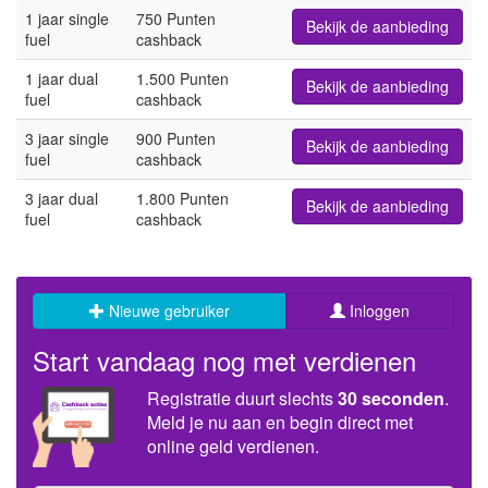
1 jaar single
750 Punten
Bekijk de aanbieding
fuel
cashback
1 jaar dual
1.500 Punten
Bekijk de aanbieding
fuel
cashback
3 jaar single
900 Punten
Bekijk de aanbieding
fuel
cashback
3 jaar dual
1.800 Punten
Bekijk de aanbieding
fuel
cashback
Nieuwe gebruiker
Inloggen
Start vandaag nog met verdienen
Registratie duurt slechts
30 seconden
.
Meld je nu aan en begin direct met
online geld verdienen.