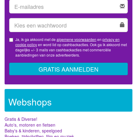
Ja, ik ga akkoord met de
algemene voorwaarden
en
privacy en
cookie policy
en word lid op cashbackacties. Ook ga ik akkoord met
dagelijks +/- 3 mails van cashbackacties met commerciële
aanbiedingen van onze adverteerders.
GRATIS AANMELDEN
Webshops
Gratis & Diverse!
Auto's, motoren en fietsen
Baby's & kinderen, speelgoed
Boeken, tijdschriften, film en muziek