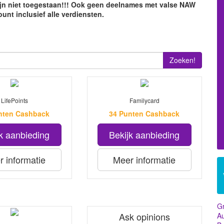
ijn niet toegestaan!!! Ook geen deelnames met valse NAW
ount inclusief alle verdiensten.
Zoeken!
LifePoints
Familycard
nten Cashback
34 Punten Cashback
k aanbieding
Bekijk aanbieding
 informatie
Meer informatie
Gr
Ask opinions
Au