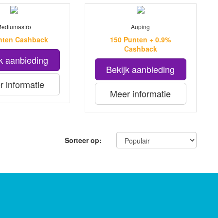
ediumastro
Auping
nten Cashback
150 Punten + 0.9%
Cashback
k aanbieding
Bekijk aanbieding
 informatie
Meer informatie
Sorteer op: