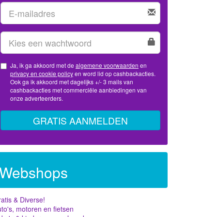
Ja, ik ga akkoord met de
algemene voorwaarden
en
privacy en cookie policy
en word lid op cashbackacties.
Ook ga ik akkoord met dagelijks +/- 3 mails van
cashbackacties met commerciële aanbiedingen van
onze adverteerders.
GRATIS AANMELDEN
Webshops
atis & Diverse!
to's, motoren en fietsen