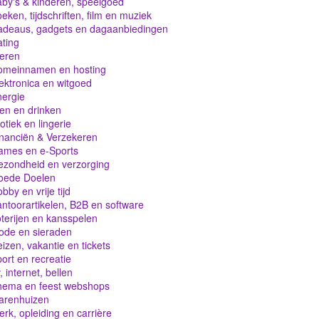
by's & kinderen, speelgoed
eken, tijdschriften, film en muziek
adeaus, gadgets en dagaanbiedingen
ting
eren
omeinnamen en hosting
ektronica en witgoed
ergie
en en drinken
otiek en lingerie
nanciën & Verzekeren
ames en e-Sports
zondheid en verzorging
oede Doelen
bby en vrije tijd
ntoorartikelen, B2B en software
terijen en kansspelen
ode en sieraden
izen, vakantie en tickets
ort en recreatie
, internet, bellen
hema en feest webshops
arenhuizen
rk, opleiding en carrière