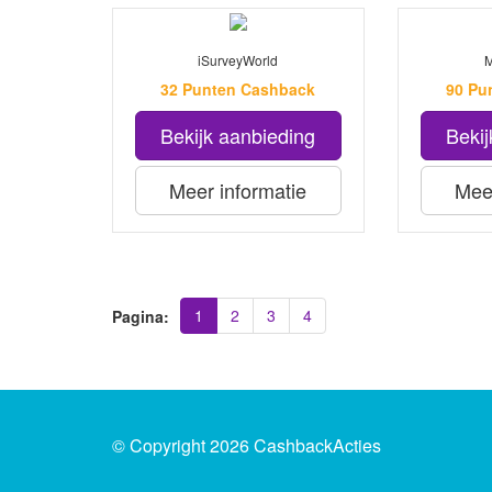
iSurveyWorld
M
32 Punten Cashback
90 Pu
Bekijk aanbieding
Bekij
Meer informatie
Meer
1
2
3
4
Pagina:
© Copyright 2026 CashbackActies