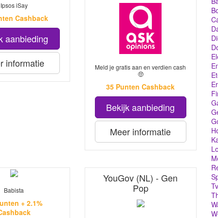
Ba
Ipsos iSay
Bo
nten Cashback
C
Da
k aanbieding
Di
D
El
 informatie
En
Meld je gratis aan en verdien cash
🤑
Et
Er
35 Punten Cashback
Fi
G
Bekijk aanbieding
Ge
G
Meer informatie
Ho
Ka
Lo
M
Re
YouGov (NL) - Gen
Sp
Tv
Pop
Babista
T
unten + 2.1%
W
Cashback
We