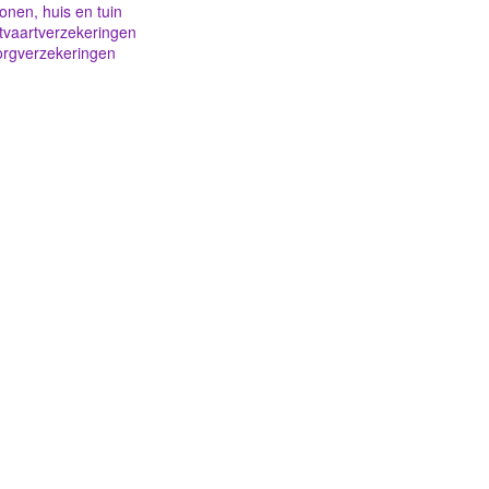
nen, huis en tuin
tvaartverzekeringen
orgverzekeringen