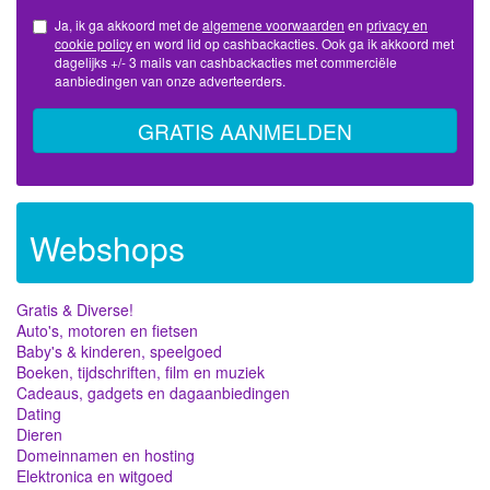
Ja, ik ga akkoord met de
algemene voorwaarden
en
privacy en
cookie policy
en word lid op cashbackacties. Ook ga ik akkoord met
dagelijks +/- 3 mails van cashbackacties met commerciële
aanbiedingen van onze adverteerders.
GRATIS AANMELDEN
Webshops
Gratis & Diverse!
Auto's, motoren en fietsen
Baby's & kinderen, speelgoed
Boeken, tijdschriften, film en muziek
Cadeaus, gadgets en dagaanbiedingen
Dating
Dieren
Domeinnamen en hosting
Elektronica en witgoed