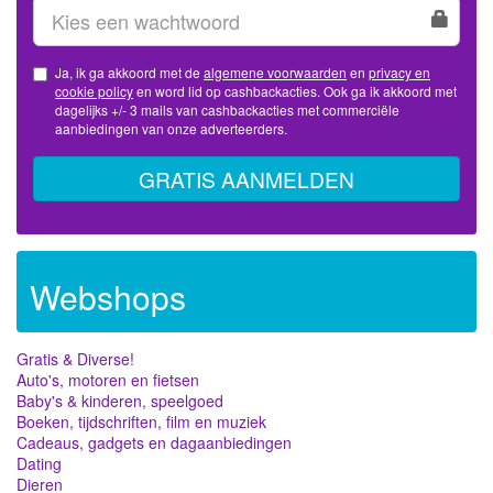
Ja, ik ga akkoord met de
algemene voorwaarden
en
privacy en
cookie policy
en word lid op cashbackacties. Ook ga ik akkoord met
dagelijks +/- 3 mails van cashbackacties met commerciële
aanbiedingen van onze adverteerders.
GRATIS AANMELDEN
Webshops
Gratis & Diverse!
Auto's, motoren en fietsen
Baby's & kinderen, speelgoed
Boeken, tijdschriften, film en muziek
Cadeaus, gadgets en dagaanbiedingen
Dating
Dieren