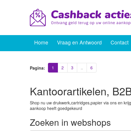
Home
Vraag en Antwoord
Contact
1
2
3
..
6
Pagina:
Kantoorartikelen, B2
Shop nu uw drukwerk,cartridges,papier via ons en kri
aankoop heeft goedgekeurd
Zoeken in webshops