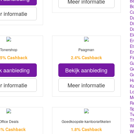
Meer informatie
Ba
Bo
C
 informatie
Da
Di
D
El
En
Et
Tonershop
Paagman
Er
1.5% Cashback
2.4% Cashback
Fi
G
Ge
k aanbieding
Bekijk aanbieding
G
Ho
 informatie
Meer informatie
Ka
Lo
M
Re
Sp
Tv
T
Office Deals
Goedkoopste-kantoorartikelen
W
 3% Cashback
1.8% Cashback
We