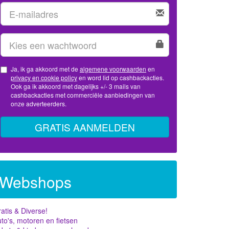
Ja, ik ga akkoord met de
algemene voorwaarden
en
privacy en cookie policy
en word lid op cashbackacties.
Ook ga ik akkoord met dagelijks +/- 3 mails van
cashbackacties met commerciële aanbiedingen van
onze adverteerders.
GRATIS AANMELDEN
Webshops
atis & Diverse!
to's, motoren en fietsen