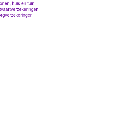
nen, huis en tuin
tvaartverzekeringen
orgverzekeringen