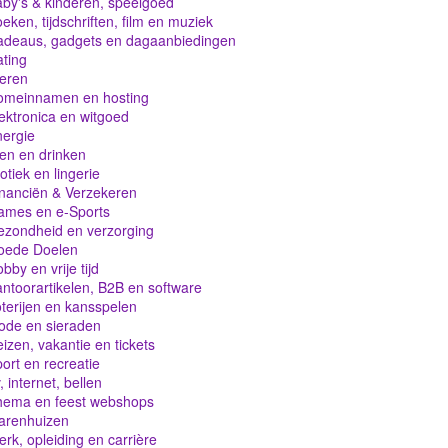
by's & kinderen, speelgoed
eken, tijdschriften, film en muziek
adeaus, gadgets en dagaanbiedingen
ting
eren
omeinnamen en hosting
ektronica en witgoed
ergie
en en drinken
otiek en lingerie
nanciën & Verzekeren
ames en e-Sports
zondheid en verzorging
oede Doelen
bby en vrije tijd
ntoorartikelen, B2B en software
terijen en kansspelen
ode en sieraden
izen, vakantie en tickets
ort en recreatie
, internet, bellen
hema en feest webshops
arenhuizen
rk, opleiding en carrière