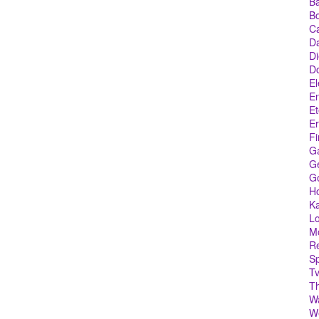
Ba
Bo
C
Da
Di
D
El
En
Et
Er
Fi
G
Ge
G
Ho
Ka
Lo
M
Re
Sp
Tv
T
W
We