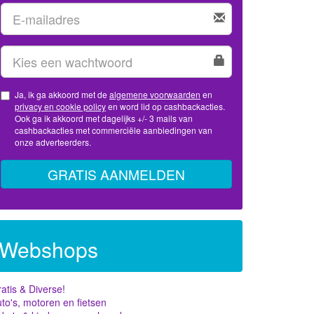
Ja, ik ga akkoord met de
algemene voorwaarden
en
privacy en cookie policy
en word lid op cashbackacties.
Ook ga ik akkoord met dagelijks +/- 3 mails van
cashbackacties met commerciële aanbiedingen van
onze adverteerders.
GRATIS AANMELDEN
Webshops
atis & Diverse!
to's, motoren en fietsen