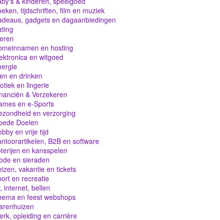
by's & kinderen, speelgoed
eken, tijdschriften, film en muziek
adeaus, gadgets en dagaanbiedingen
ting
eren
omeinnamen en hosting
ektronica en witgoed
ergie
en en drinken
otiek en lingerie
nanciën & Verzekeren
ames en e-Sports
zondheid en verzorging
oede Doelen
bby en vrije tijd
ntoorartikelen, B2B en software
terijen en kansspelen
ode en sieraden
izen, vakantie en tickets
ort en recreatie
, internet, bellen
hema en feest webshops
arenhuizen
rk, opleiding en carrière