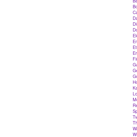
Ba
Bo
C
Da
Di
D
El
En
Et
Er
Fi
G
Ge
G
Ho
Ka
Lo
M
Re
Sp
Tv
T
W
We