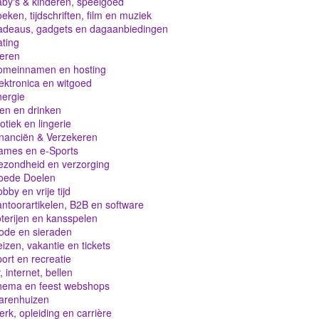
by's & kinderen, speelgoed
eken, tijdschriften, film en muziek
adeaus, gadgets en dagaanbiedingen
ting
eren
omeinnamen en hosting
ektronica en witgoed
ergie
en en drinken
otiek en lingerie
nanciën & Verzekeren
ames en e-Sports
zondheid en verzorging
oede Doelen
bby en vrije tijd
ntoorartikelen, B2B en software
terijen en kansspelen
ode en sieraden
izen, vakantie en tickets
ort en recreatie
, internet, bellen
hema en feest webshops
arenhuizen
rk, opleiding en carrière