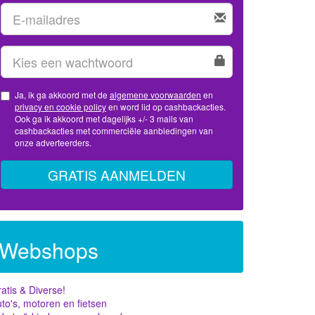
Ja, ik ga akkoord met de
algemene voorwaarden
en
privacy en cookie policy
en word lid op cashbackacties.
Ook ga ik akkoord met dagelijks +/- 3 mails van
cashbackacties met commerciële aanbiedingen van
onze adverteerders.
GRATIS AANMELDEN
Webshops
atis & Diverse!
to's, motoren en fietsen