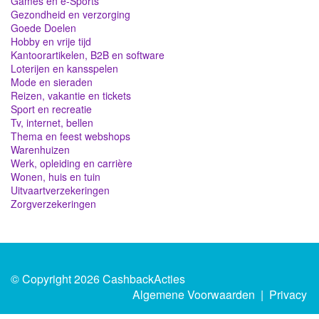
Games en e-Sports
Gezondheid en verzorging
Goede Doelen
Hobby en vrije tijd
Kantoorartikelen, B2B en software
Loterijen en kansspelen
Mode en sieraden
Reizen, vakantie en tickets
Sport en recreatie
Tv, internet, bellen
Thema en feest webshops
Warenhuizen
Werk, opleiding en carrière
Wonen, huis en tuin
Uitvaartverzekeringen
Zorgverzekeringen
© Copyright 2026 CashbackActies
Algemene Voorwaarden
|
Privacy